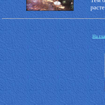
расте
На гл