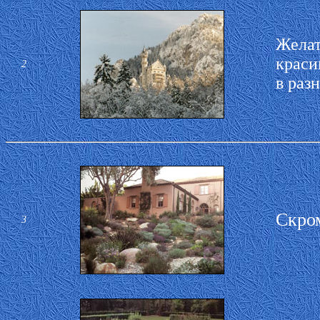
Желат
краси
2
в раз
Скро
3