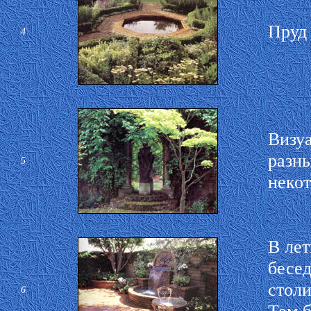
Пруд 
4
Визуа
разны
5
некот
В лет
бесед
столи
6
Тем б