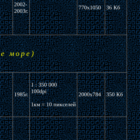
2002-
770x1050
36 Кб
2003г.
е море)
1 : 350 000
100dpi
1985г.
2000x784
350 Кб
1км = 10 пикселей