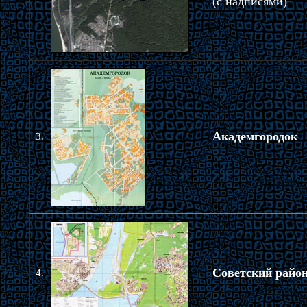
(с надписями)
Академгородок
3.
Советский райо
4.