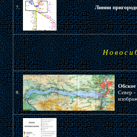
Линии пригород
7.
Новоси
Обское
Север -
8.
изображ