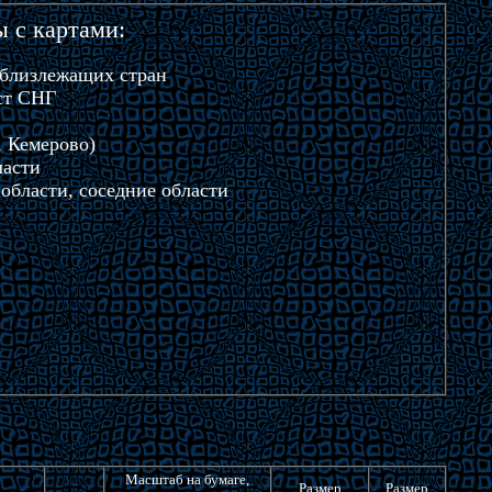
ы с картами:
 близлежащих стран
ст СНГ
, Кемерово)
ласти
области, соседние области
Масштаб на бумаге,
Размер
Размер