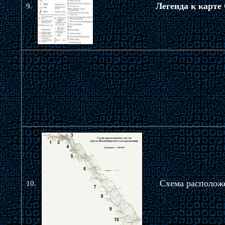
Легенда к карте
9.
Схема располож
10.