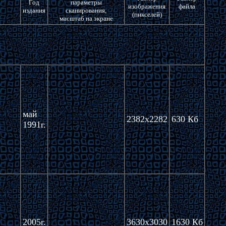
Год
параметры
изображения
файла
издания
сканирования,
(пикселей)
масштаб на экране
май
2382x2282
630 Кб
1991г.
2005г.
3630x3030
1630 Кб