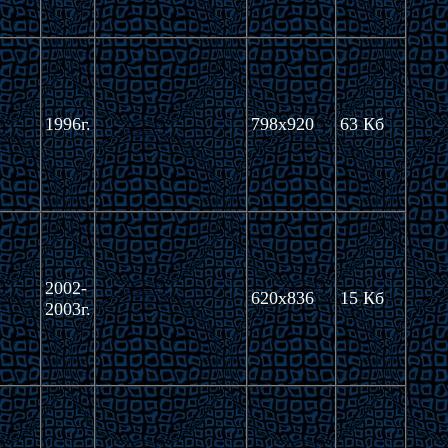
1996г.
798x920
63 Кб
2002-
620x836
15 Кб
2003г.