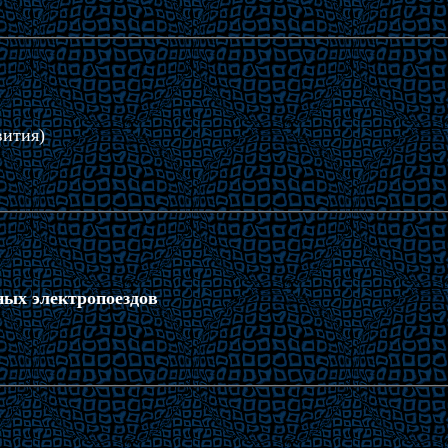
вития)
ных электропоездов