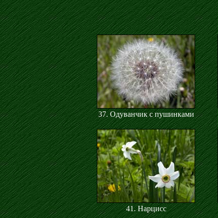
37. Одуванчик с пушинками
41. Нарцисс