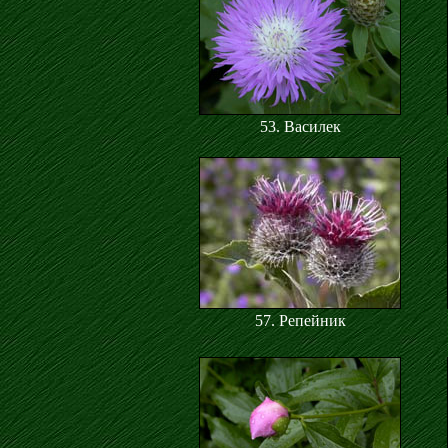
53. Василек
57. Репейник