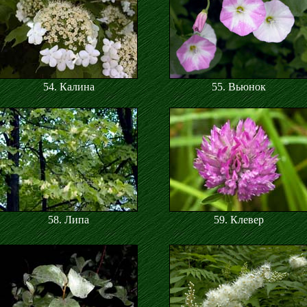
54. Калина
55. Вьюнок
58. Липа
59. Клевер