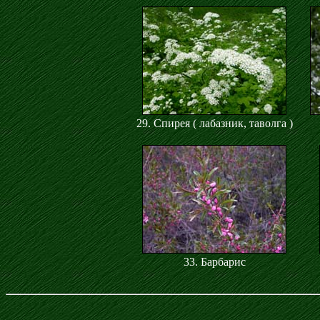
29. Спирея ( лабазник, таволга )
33. Барбарис