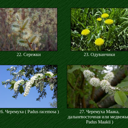
22. Сережки
23. Одуванчики
26. Черемуха ( Padus racemosa )
27. Черемуха Маака,
дальневосточная или медвежья
Padus Maakii )