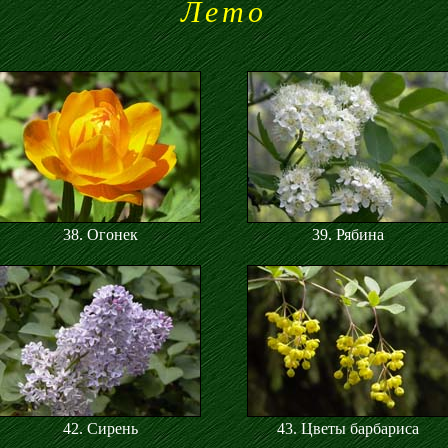
Лето
38. Огонек
39. Рябина
42. Сирень
43. Цветы барбариса