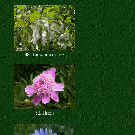
48. Тополиный пух
52. Пион