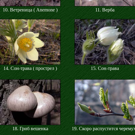
10. Ветреница ( Anemone )
11. Верба
14. Сон-трава ( прострел )
15. Сон-трава
18. Гриб вешенка
19. Скоро распустится черему