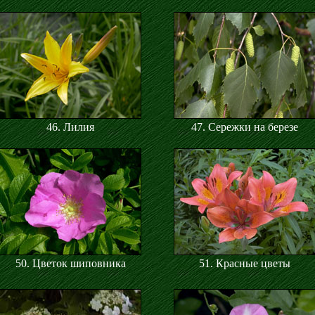
46. Лилия
47. Сережки на березе
50. Цветок шиповника
51. Красные цветы