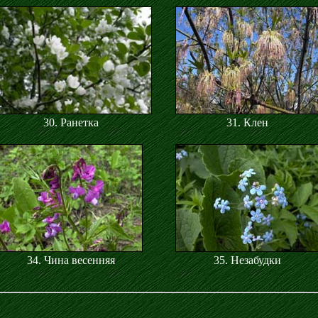
30. Ранетка
31. Клен
34. Чина весенняя
35. Незабудки