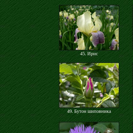
45. Ирис
49. Бутон шиповника