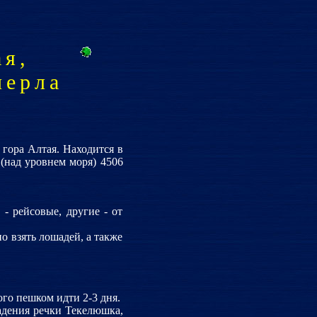
ая,
черла
 гора Алтая. Находится в
 (над уровнем моря) 4506
- рейсовые, другие - от
о взять лошадей, а также
ого пешком идти 2-3 дня.
адения речки Текелюшка,