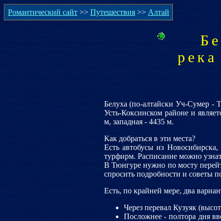
Романтический сайт
>>
Путешествия
>>
Алтай
Бе
река
Белуха (по-алтайски Уч-Сумер - 
Усть-Коксинском районе и являет
м, западная - 4435 м.
Как добраться в эти места?
Есть автобусы из Новосибирска,
турфирм. Расписание можно узнат
В Тюнгуре нужно по мосту перейти
спросить подробности и советы п
Есть, по крайней мере, два вариан
Через перевал Кузуяк (высот
Посложнее - полтора дня вв