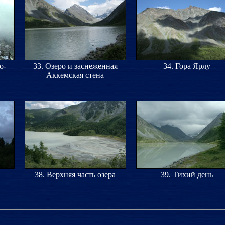
о-
33. Озеро и заснеженная
34. Гора Ярлу
Аккемская стена
38. Верхняя часть озера
39. Тихий день