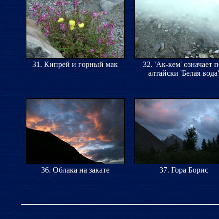
31. Кипрей и горный мак
32. 'Ак-кем' означает п
алтайски 'Белая вода'
36. Облака на закате
37. Гора Борис