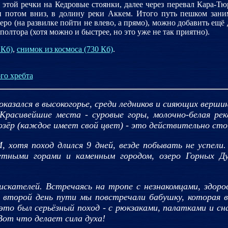
 этой речки на Кедровые стоянки, далее через перевал Кара-Тю
и потом вниз, в долину реки Аккем. Итого путь пешком зани
еро (на развилке пойти не влево, а прямо), можно добавить ещё 
олтора (хотя можно и быстрее, но это уже не так приятно).
 Кб)
,
снимок из космоса (730 Кб)
.
го хребта
оказался в высокогорье, среди ледников и сияющих вершин
Красивейшие места - суровые горы, молочно-белая рек
 озёр (каждое имеет свой цвет) - это действительно ст
И, хотя поход длился 9 дней, везде побывать не успели
ветными горами и каменным городом, озеро Горных Ду
искателей. Встречаясь на тропе с незнакомцами, здор
 второй день пути мы повстречали бабушку, которая в
 это был серьёзный поход - с рюкзаками, палатками и с
 Вот что делает сила духа!