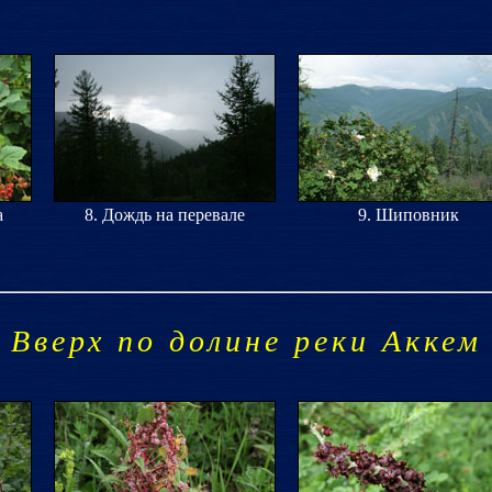
а
8. Дождь на перевале
9. Шиповник
Вверх по долине реки Аккем