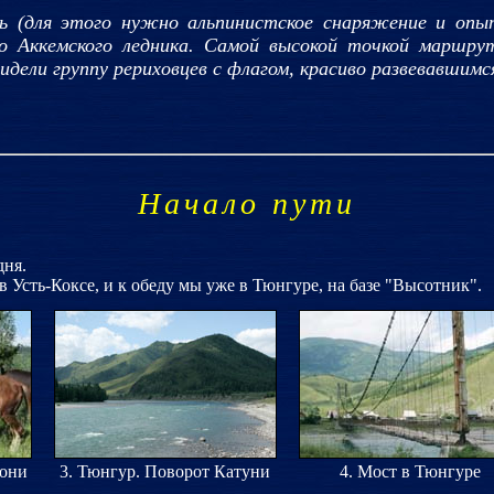
сь (для этого нужно альпинистское снаряжение и опы
о Аккемского ледника. Самой высокой точкой маршру
дели группу рериховцев с флагом, красиво развевавшимся
Начало пути
дня.
в Усть-Коксе, и к обеду мы уже в Тюнгуре, на базе "Высотник".
кони
3. Тюнгур. Поворот Катуни
4. Мост в Тюнгуре