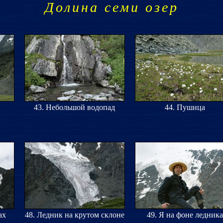
Долина семи озер
43. Небольшой водопад
44. Пушица
ах
48. Ледник на крутом склоне
49. Я на фоне ледника