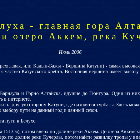
луха - главная гора Алт
 и озеро Аккем, река Ку
Июль 2006
Трехглавая, или Кадын-Бажы - Вершина Катуни) - самая высокая
ся частью Катунского хребта. Восточная вершина имеет высоту
 Барнаула и Горно-Алтайска, идущие до Тюнгура. Одни из них 
ь в интернете.
 на другую сторону Катуни, где находятся турбазы. Здесь можн
о выбору пути на данный год и данный сезон.
та пути к Белухе:
а 1513 м), потом вверх по долине реки Аккем. До озера Аккемск
ерх по долине реки Кучерлы, потом найти развилку тропы у вп