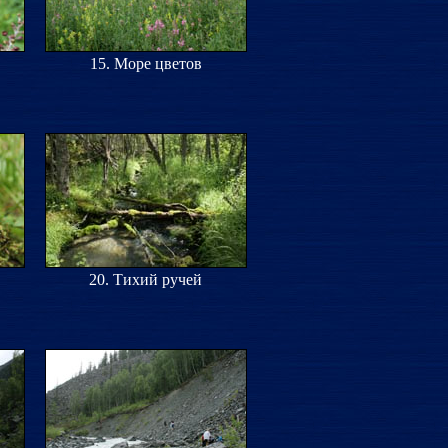
15. Море цветов
20. Тихий ручей