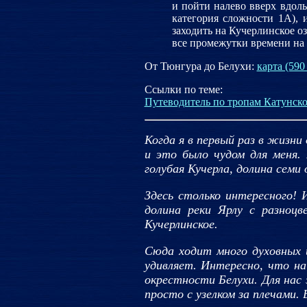
и пойти налево вверх вдоль
категория сложности 1А), 
заходить на Кучерлинское оз
все промежутки времени на п
От Тюнгура до Белухи:
карта (590
Ссылки по теме:
Путеводитель по тропам Катунско
Когда я в первый раз в жизни 
и это было чудом для меня. 
голубая Кучерла, долина семи
Здесь столько интересного! 
долина реки Ярлу с разноц
Кучерлинское.
Сюда ходит много духовных 
удивляет. Интересно, что на
окрестности Белухи. Для нас
просто с узелком за плечами.