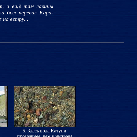
т, и ещё там лавины
та был перевал Кара-
 на ветру...
5. Здесь вода Катуни
прозрачнее, чем в нижнем